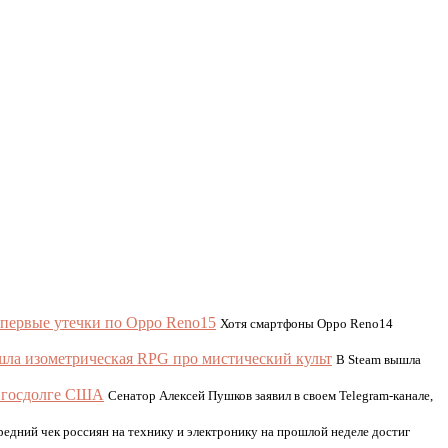
 первые утечки по Oppo Reno15
Хотя смартфоны Oppo Reno14
шла изометрическая RPG про мистический культ
В Steam вышла
о госдолге США
Сенатор Алексей Пушков заявил в своем Telegram-канале,
редний чек россиян на технику и электронику на прошлой неделе достиг