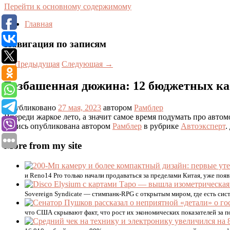
Перейти к основному содержимому
Главная
Навигация по записям
←
Предыдущая
Следующая
→
Безбашенная дюжина: 12 бюджетных ка
Опубликовано
27 мая, 2023
автором
Рамблер
Впереди жаркое лето, а значит самое время подумать про авто
Запись опубликована автором
Рамблер
в рубрике
Автоэксперт
.
More from my site
и Reno14 Pro только начали продаваться за пределами Китая, уже п
Sovereign Syndicate — стимпанк-RPG с открытым миром, где есть систе
что США скрывают факт, что рост их экономических показателей за по