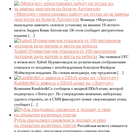
«Мерседес» приостановил работу на тестах из-за замены
двигателя на болиде Антонелли
Команда «Мерседес»
вынуждена заменить силовую установку на машине 19-летнего
пилота Андреа Кими Антонелли. Об этом сообщает авторитетное
издание […]
Хабиб Нурмагомедов отказался от 100 миллионов
долларов ради матери и места на небесах
Экс-чемпион UFC
в легком весе Хабиб Нурмагомедов по религиозным соображениям
отказался от поединка с непобежденным боксером Флойдом
Мэйвезером младшим. По словам менеджера, ему предлагали […]
Rambler&Co заявила о DDoS-атаке на «Ленту.ру»
Компания Rambler&Co сообщила о мощной DDoS-атаке, которой
подверглась «Лента ру». По утверждению компании, кибератаку
удалось отразить, но в СМИ фиксируют новые сверхмощные атаки,
сообщает […]
Рубль продолжил снижение к доллару и евро
на открытии валютных торгов
Российская валюта снижается
к доллару и евро, продолжая отыгрывать санкции против