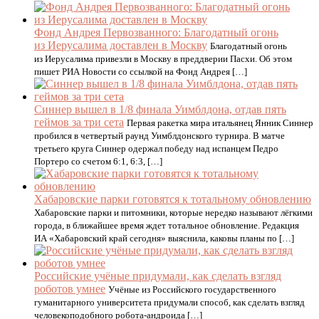
Фонд Андрея Первозванного: Благодатный огонь
из Иерусалима доставлен в Москву
Благодатный огонь
из Иерусалима привезли в Москву в преддверии Пасхи. Об этом
пишет РИА Новости со ссылкой на Фонд Андрея […]
Синнер вышел в 1/8 финала Уимблдона, отдав пять
геймов за три сета
Первая ракетка мира итальянец Янник Синнер
пробился в четвертый раунд Уимблдонского турнира. В матче
третьего круга Синнер одержал победу над испанцем Педро
Портеро со счетом 6:1, 6:3, […]
Хабаровские парки готовятся к тотальному обновлению
Хабаровские парки и питомники, которые нередко называют лёгкими
города, в ближайшее время ждет тотальное обновление. Редакция
ИА «Хабаровский край сегодня» выяснила, каковы планы по […]
Российские учёные придумали, как сделать взгляд
роботов умнее
Учёные из Российского государственного
гуманитарного университета придумали способ, как сделать взгляд
человекоподобного робота-андроида […]