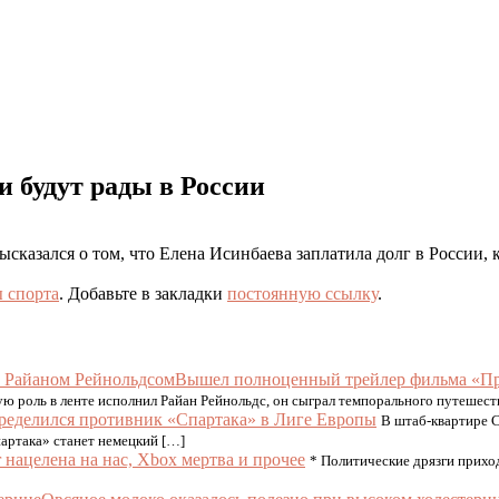
и будут рады в России
азался о том, что Елена Исинбаева заплатила долг в России, к
 спорта
. Добавьте в закладки
постоянную ссылку
.
Вышел полноценный трейлер фильма «Пр
ю роль в ленте исполнил Райан Рейнольдс, он сыграл темпорального путешест
ределился противник «Спартака» в Лиге Европы
В штаб-квартире 
артака» станет немецкий […]
r нацелена на нас, Xbox мертва и прочее
* Политические дрязги приход