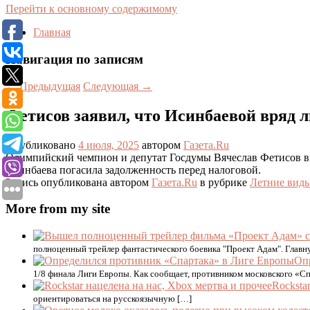
Перейти к основному содержимому
Главная
Навигация по записям
←
Предыдущая
Следующая
→
Фетисов заявил, что Исинбаевой вряд л
Опубликовано
4 июля, 2025
автором
Газета.Ru
Олимпийский чемпион и депутат Госдумы Вячеслав Фетисов выск
Исинбаева погасила задолженность перед налоговой.
Запись опубликована автором
Газета.Ru
в рубрике
Летние виды
More from my site
полноценный трейлер фантастического боевика "Проект Адам". Главну
Оп
1/8 финала Лиги Европы. Как сообщает, противником московского «Сп
Rocksta
ориентироваться на русскоязычную […]