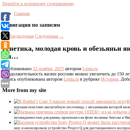
Перейти к основному содержимому
Главная
Навигация по записям
←
Предыдущая
Следующая
→
Генетика, молодая кровь и обезьяньи 
бы…
Опубликовано
22 ноября, 2025
автором
Lenta.ru
Продолжительность жизни россиян можно увеличить до 150 лет,
Запись опубликована автором
Lenta.ru
в рубрике
Истории
. Доб
More from my site
В
игрокам поистине масштабную песочницу, с механиками которой мож
неожиданностью для рынка, произошел на фоне желания Анголы и Ни
шоу и анонсировала устройство Project Q для дистанционного воспро