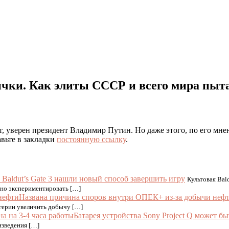
яички. Как элиты СССР и всего мира пыт
 уверен президент Владимир Путин. Но даже этого, по его мнен
авьте в закладки
постоянную ссылку
.
 Baldut’s Gate 3 нашли новый способ завершить игру
Культовая Bald
но экспериментировать […]
Названа причина споров внутри ОПЕК+ из-за добычи неф
герии увеличить добычу […]
Батарея устройства Sony Project Q может бы
изведения […]