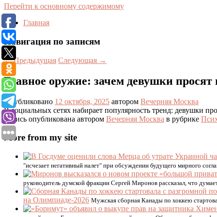
Перейти к основному содержимому
Главная
Навигация по записям
←
Предыдущая
Следующая
→
Главное оружие: зачем девушки просят 
Опубликовано
12 октября, 2025
автором
Вечерняя Москва
В социальных сетях набирает популярность тренд: девушки про
Запись опубликована автором
Вечерняя Москва
в рубрике
Псих
More from my site
"исчезает негативный налет" при обсуждении будущего мирного согл
руководитель думской фракции Сергей Миронов рассказал, что думае
на Олимпиаде-2026
Мужская сборная Канады по хоккею стартова