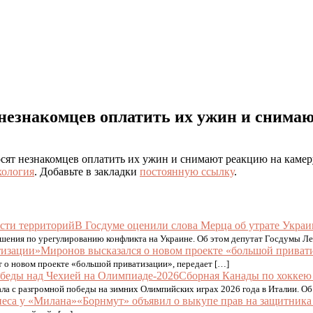
незнакомцев оплатить их ужин и снимаю
сят незнакомцев оплатить их ужин и снимают реакцию на камеру
ология
. Добавьте в закладки
постоянную ссылку
.
В Госдуме оценили слова Мерца об утрате Украи
ашения по урегулированию конфликта на Украине. Об этом депутат Госдумы Л
Миронов высказался о новом проекте «большой приват
т о новом проекте «большой приватизации», передает […]
Сборная Канады по хоккею 
ла с разгромной победы на зимних Олимпийских играх 2026 года в Италии. О
«Борнмут» объявил о выкупе прав на защитник