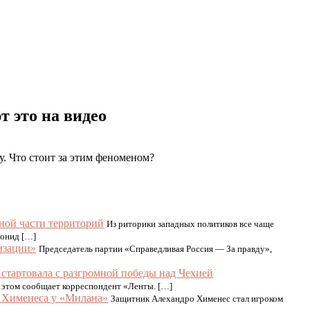
т это на видео
. Что стоит за этим феноменом?
ной части территорий
Из риторики западных политиков все чаще
еонид […]
изации»
Председатель партии «Справедливая Россия — За правду»,
стартовала с разгромной победы над Чехией
б этом сообщает корреспондент «Ленты. […]
а Хименеса у «Милана»
Защитник Алехандро Хименес стал игроком