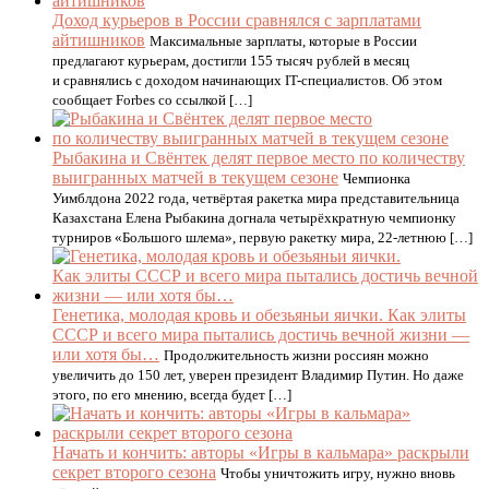
Доход курьеров в России сравнялся с зарплатами
айтишников
Максимальные зарплаты, которые в России
предлагают курьерам, достигли 155 тысяч рублей в месяц
и сравнялись с доходом начинающих IT-специалистов. Об этом
сообщает Forbes со ссылкой […]
Рыбакина и Свёнтек делят первое место по количеству
выигранных матчей в текущем сезоне
Чемпионка
Уимблдона 2022 года, четвёртая ракетка мира представительница
Казахстана Елена Рыбакина догнала четырёхкратную чемпионку
турниров «Большого шлема», первую ракетку мира, 22-летнюю […]
Генетика, молодая кровь и обезьяньи яички. Как элиты
СССР и всего мира пытались достичь вечной жизни —
или хотя бы…
Продолжительность жизни россиян можно
увеличить до 150 лет, уверен президент Владимир Путин. Но даже
этого, по его мнению, всегда будет […]
Начать и кончить: авторы «Игры в кальмара» раскрыли
секрет второго сезона
Чтобы уничтожить игру, нужно вновь