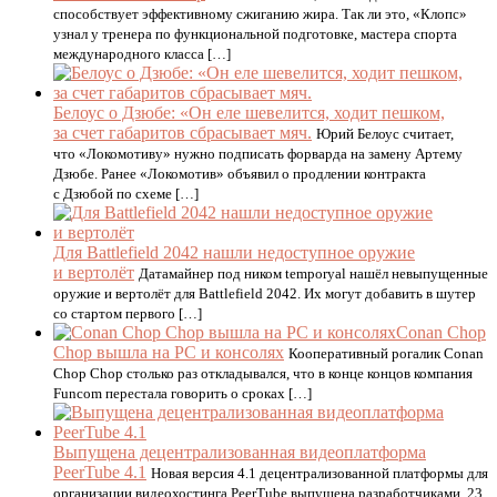
способствует эффективному сжиганию жира. Так ли это, «Клопс»
узнал у тренера по функциональной подготовке, мастера спорта
международного класса […]
Белоус о Дзюбе: «Он еле шевелится, ходит пешком,
за счет габаритов сбрасывает мяч.
Юрий Белоус считает,
что «Локомотиву» нужно подписать форварда на замену Артему
Дзюбе. Ранее «Локомотив» объявил о продлении контракта
с Дзюбой по схеме […]
Для Battlefield 2042 нашли недоступное оружие
и вертолёт
Датамайнер под ником temporyal нашёл невыпущенные
оружие и вертолёт для Battlefield 2042. Их могут добавить в шутер
со стартом первого […]
Conan Chop
Chop вышла на PC и консолях
Кооперативный рогалик Conan
Chop Chop столько раз откладывался, что в конце концов компания
Funcom перестала говорить о сроках […]
Выпущена децентрализованная видеоплатформа
PeerTube 4.1
Новая версия 4.1 децентрализованной платформы для
организации видеохостинга PeerTube выпущена разработчиками, 23