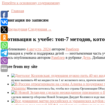
Перейти к основному содержимому
Главная
Навигация по записям
←
Предыдущая
Следующая
→
Мотивация к учебе: топ-7 методов, ко
Опубликовано
4 августа, 2024
автором
Рамблер
Мотивация к учебе и поддержка детей — неотъемлемая часть уч
Запись опубликована автором
Рамблер
в рубрике
Дети
. Добавь
More from my site
нужно выпивать 40 мл жидкости на 1 кг желаемого веса, причем напитк
Украины
Многим хотелось бы, чтобы все страны Организации Объед
сделала министр обороны Новой Зеландии Джудит Коллинз в ходе вы