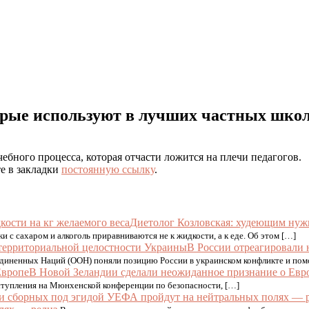
торые используют в лучших частных шко
ебного процесса, которая отчасти ложится на плечи педагогов.
те в закладки
постоянную ссылку
.
Диетолог Козловская: худеющим нужн
и с сахаром и алкоголь приравниваются не к жидкости, а к еде. Об этом […]
В России отреагировали 
иненных Наций (ООН) поняли позицию России в украинском конфликте и помога
В Новой Зеландии сделали неожиданное признание о Евр
ступления на Мюнхенской конференции по безопасности, […]