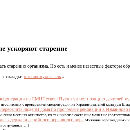
е ускоряют старение
ать старению организма. Но есть и менее известные факторы обр
е в закладки
постоянную ссылку
.
Песков: Путин узнает позицию деятелей к
несогласных с проведением спецоперации на Украине деятелей культуры Вла
В дома по программе реновации в Измайлово 
мнению местных активистов, их техническое состояние может не соответствов
ве задержали серийного церковного вора
Мужчина воровал деньги и
ли сотрудники […]