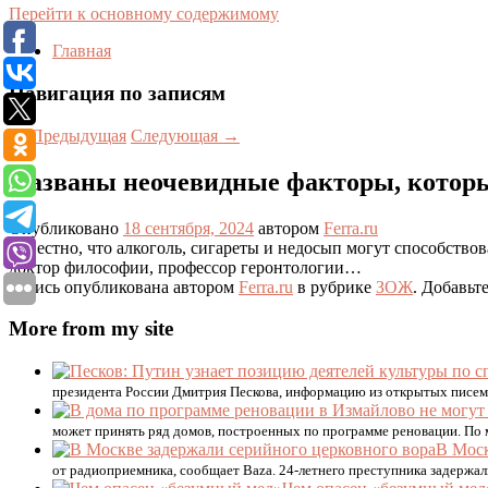
Перейти к основному содержимому
Главная
Навигация по записям
←
Предыдущая
Следующая
→
Названы неочевидные факторы, которы
Опубликовано
18 сентября, 2024
автором
Ferra.ru
Известно, что алкоголь, сигареты и недосып могут способствов
доктор философии, профессор геронтологии…
Запись опубликована автором
Ferra.ru
в рубрике
ЗОЖ
. Добавьт
More from my site
президента России Дмитрия Пескова, информацию из открытых писем 
может принять ряд домов, построенных по программе реновации. По 
В Моск
от радиоприемника, сообщает Baza. 24-летнего преступника задержа