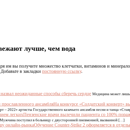
вежают лучше, чем вода
ря им вы получите множество клетчатки, витаминов и минерало
. Добавьте в закладки
постоянную ссылку
.
 назвал неожиданные способы сберечь сердце
Медицина может лишь н
На конкурсе «Солдатский конверт» в
рт – 2022» артисты Государственного казачьего ансамбля песни и танца «Став
Пензенские врачи вылечили пациента со 100% пора
 Мужчина поступил в больницу с двусторонней пневмонией, вызванной […]
Обучение Counter-Strike 2 оформляется в отде