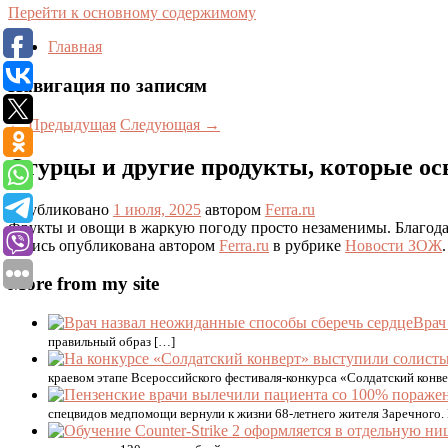
Перейти к основному содержимому
Главная
Навигация по записям
←
Предыдущая
Следующая
→
Огурцы и другие продукты, которые ос
Опубликовано
1 июля, 2025
автором
Ferra.ru
Фрукты и овощи в жаркую погоду просто незаменимы. Благода
Запись опубликована автором
Ferra.ru
в рубрике
Новости ЗОЖ
More from my site
Врач
правильный образ […]
краевом этапе Всероссийского фестиваля-конкурса «Солдатский конве
спецвидов медпомощи вернули к жизни 68-летнего жителя Заречного.