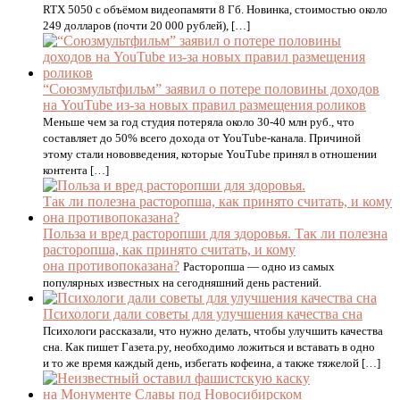
RTX 5050 с объёмом видеопамяти 8 Гб. Новинка, стоимостью около
249 долларов (почти 20 000 рублей), […]
“Союзмультфильм” заявил о потере половины доходов
на YouTube из-за новых правил размещения роликов
Меньше чем за год студия потеряла около 30-40 млн руб., что
составляет до 50% всего дохода от YouTube-канала. Причиной
этому стали нововведения, которые YouTube принял в отношении
контента […]
Польза и вред расторопши для здоровья. Так ли полезна
расторопша, как принято считать, и кому
она противопоказана?
Расторопша — одно из самых
популярных известных на сегодняшний день растений.
Психологи дали советы для улучшения качества сна
Психологи рассказали, что нужно делать, чтобы улучшить качества
сна. Как пишет Газета.ру, необходимо ложиться и вставать в одно
и то же время каждый день, избегать кофеина, а также тяжелой […]