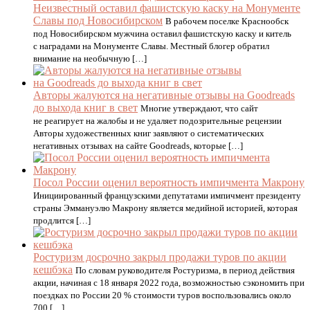
Неизвестный оставил фашистскую каску на Монументе
Славы под Новосибирском
В рабочем поселке Краснообск
под Новосибирском мужчина оставил фашистскую каску и китель
с наградами на Монументе Славы. Местный блогер обратил
внимание на необычную […]
Авторы жалуются на негативные отзывы на Goodreads
до выхода книг в свет
Многие утверждают, что сайт
не реагирует на жалобы и не удаляет подозрительные рецензии
Авторы художественных книг заявляют о систематических
негативных отзывах на сайте Goodreads, которые […]
Посол России оценил вероятность импичмента Макрону
Инициированный французскими депутатами импичмент президенту
страны Эммануэлю Макрону является медийной историей, которая
продлится […]
Ростуризм досрочно закрыл продажи туров по акции
кешбэка
По словам руководителя Ростуризма, в период действия
акции, начиная с 18 января 2022 года, возможностью сэкономить при
поездках по России 20 % стоимости туров воспользовались около
700 […]