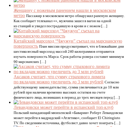
Женщину с ножевым ранением нашли в московском
метро
Пассажир в московском метро обнаружил раненую женщину.
Как сообщает телеканал «», мужчина зашел в вагон на одной
из станций и увидел пострадавшую в крови и с ножом […]
Китайский марсоход “Чжужун” съехал на марсианскую
поверхность
План миссии предусматривает, что в ближайшие дни
шестиколесный марсоход массой 240 килограммов отправится
изучать поверхность Марса. Срок работы ровера составит минимум
90 марсианских […]
Аксаков считает, что сумму страхового лимита
по вкладам можно увеличить до 3 млн рублей
Согласно
действующему законодательству, сумма увеличивается до 10 млн
рублей при наличии временно высоких остатков на счете
физического лица, возникших в период до трех месяцев перед […]
Левандовски может перейти в испанский топ-клуб
Польский нападающий мюнхенской «Баварии» Роберт Левандовски
может перейти в мадридский «Атлетико», сообщает El Chiringiuto
TV. По сведениям источника, футболист давно хочет поиграть […]