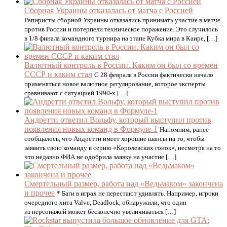
Сборная Украины отказалась от матча с Россией
Рапиристы сборной Украины отказались принимать участие в матче
против России и потерпели техническое поражение. Это случилось
в 1/8 финала командного турнира на этапе Кубка мира в Каире, […]
Валютный контроль в России. Каким он был со времен
СССР и каким стал
С 28 февраля в России фактически начало
применяться новое валютное регулирование, которое эксперты
сравнивают с ситуацией 1990-х […]
Андретти ответил Вольфу, который выступил против
появления новых команд в Формуле-1
Напомним, ранее
сообщалось, что Андретти имеет хорошие шансы на то, чтобы
заявить свою команду в серию «Королевских гонок», несмотря на то
что недавно ФИА не одобрила заявку на участие […]
Смертельный размер, работа над «Ведьмаком» закончена
и прочее
* Баги в играх не перестают удивлять. Например, игроки
очередного хита Valve, Deadlock, обнаружили, что один
из персонажей может бесконечно увеличиваться […]