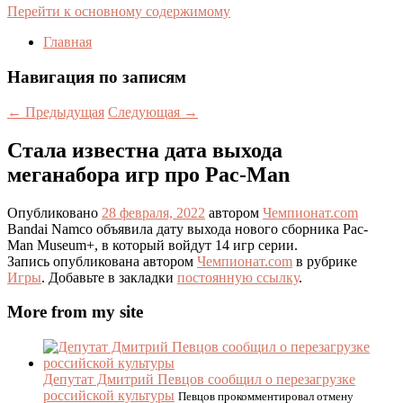
Перейти к основному содержимому
Главная
Навигация по записям
←
Предыдущая
Следующая
→
Стала известна дата выхода
меганабора игр про Pac-Man
Опубликовано
28 февраля, 2022
автором
Чемпионат.com
Bandai Namco объявила дату выхода нового сборника Pac-
Man Museum+, в который войдут 14 игр серии.
Запись опубликована автором
Чемпионат.com
в рубрике
Игры
. Добавьте в закладки
постоянную ссылку
.
More from my site
Депутат Дмитрий Певцов сообщил о перезагрузке
российской культуры
Певцов прокомментировал отмену