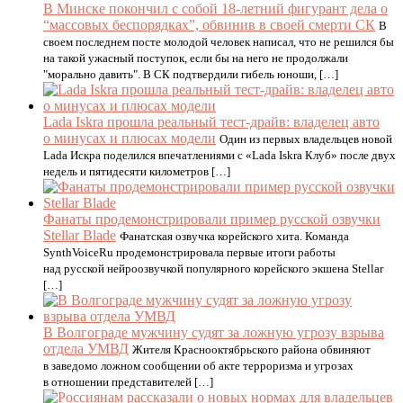
В Минске покончил с собой 18-летний фигурант дела о
“массовых беспорядках”, обвинив в своей смерти СК
В
своем последнем посте молодой человек написал, что не решился бы
на такой ужасный поступок, если бы на него не продолжали
"морально давить". В СК подтвердили гибель юноши, […]
Lada Iskra прошла реальный тест-драйв: владелец авто
о минусах и плюсах модели
Один из первых владельцев новой
Lada Искра поделился впечатлениями с «Lada Iskra Клуб» после двух
недель и пятидесяти километров […]
Фанаты продемонстрировали пример русской озвучки
Stellar Blade
Фанатская озвучка корейского хита. Команда
SynthVoiceRu продемонстрировала первые итоги работы
над русской нейроозвучкой популярного корейского экшена Stellar
[…]
В Волгограде мужчину судят за ложную угрозу взрыва
отдела УМВД
Жителя Краснооктябрьского района обвиняют
в заведомо ложном сообщении об акте терроризма и угрозах
в отношении представителей […]