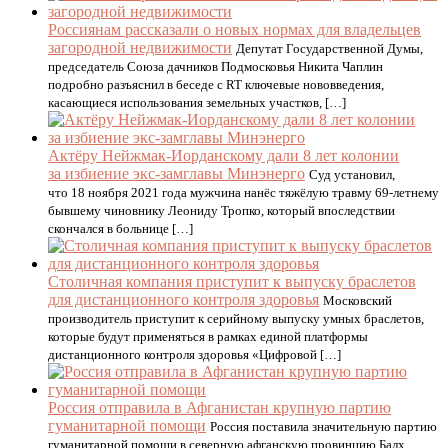
Россиянам рассказали о новых нормах для владельцев
загородной недвижимости
Депутат Государственной Думы,
председатель Союза дачников Подмосковья Никита Чаплин
подробно разъяснил в беседе с RT ключевые нововведения,
касающиеся использования земельных участков, […]
Актёру Нейжмак-Иорданскому дали 8 лет колонии
за избиение экс-замглавы Минэнерго
Суд установил,
что 18 ноября 2021 года мужчина нанёс тяжёлую травму 69-летнему
бывшему чиновнику Леониду Тропко, который впоследствии
скончался в больнице […]
Столичная компания приступит к выпуску браслетов
для дистанционного контроля здоровья
Московский
производитель приступит к серийному выпуску умных браслетов,
которые будут применяться в рамках единой платформы
дистанционного контроля здоровья «Цифровой […]
Россия отправила в Афганистан крупную партию
гуманитарной помощи
Россия поставила значительную партию
гуманитарной помощи в северную афганскую провинцию Балх,